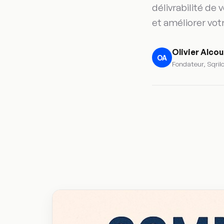
délivrabilité de
et améliorer vot
Olivier Alco
OA
Fondateur, Sqril