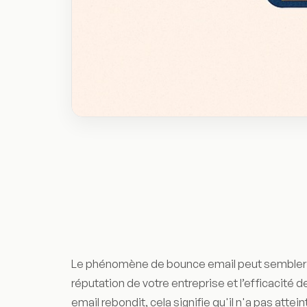
Le phénomène de bounce email peut sembler an
réputation de votre entreprise et l’efficacité
email rebondit, cela signifie qu'il n'a pas attei