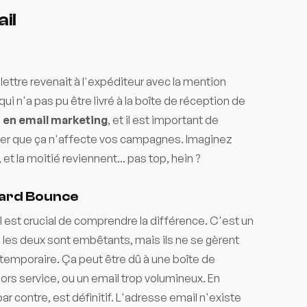
il
ettre revenait à l'expéditeur avec la mention
ui n'a pas pu être livré à la boîte de réception de
 en email marketing
, et il est important de
ter que ça n'affecte vos campagnes. Imaginez
t la moitié reviennent... pas top, hein ?
Hard Bounce
il est crucial de comprendre la différence. C'est un
les deux sont embêtants, mais ils ne se gèrent
temporaire. Ça peut être dû à une boîte de
rs service, ou un email trop volumineux. En
par contre, est définitif. L'adresse email n'existe