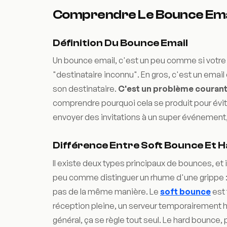
Comprendre Le Bounce Ema
Définition Du Bounce Email
Un bounce email, c'est un peu comme si votre l
"destinataire inconnu". En gros, c'est un email q
son destinataire.
C'est un problème courant
comprendre pourquoi cela se produit pour évi
envoyer des invitations à un super événement, e
Différence Entre Soft Bounce Et 
Il existe deux types principaux de bounces, et 
peu comme distinguer un rhume d'une grippe : 
pas de la même manière. Le
soft bounce
est 
réception pleine, un serveur temporairement ho
général, ça se règle tout seul. Le hard bounce, 