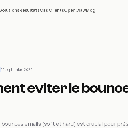
Solutions
Résultats
Cas Clients
OpenClaw
Blog
10 septembre 2025
nt eviter le bounce
ounces emails (soft et hard) est crucial pour prés